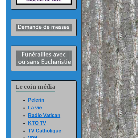
Le coin média
Pelerin
La vie
Radio Vatican
KTO TV
TV Catholique
VDN