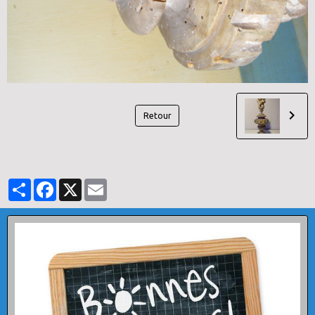
Retour
Partager
Facebook
X
Email