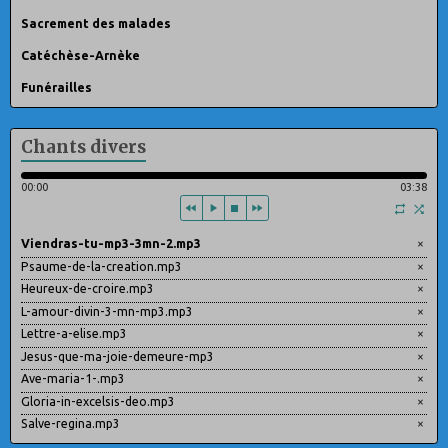
Sacrement des malades
Catéchèse-Arnèke
Funérailles
Chants divers
00:00
03:38
Viendras-tu-mp3-3mn-2.mp3
×
Psaume-de-la-creation.mp3
×
Heureux-de-croire.mp3
×
L-amour-divin-3-mn-mp3.mp3
×
Lettre-a-elise.mp3
×
Jesus-que-ma-joie-demeure-mp3
×
Ave-maria-1-.mp3
×
Gloria-in-excelsis-deo.mp3
×
Salve-regina.mp3
×