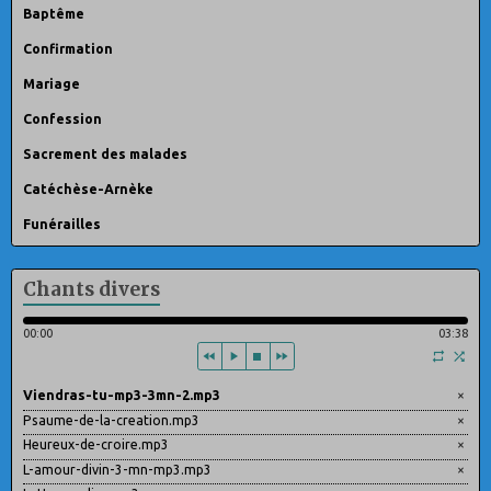
Baptême
Confirmation
Mariage
Confession
Sacrement des malades
Catéchèse-Arnèke
Funérailles
Chants divers
00:00
03:38
Viendras-tu-mp3-3mn-2.mp3
×
Psaume-de-la-creation.mp3
×
Heureux-de-croire.mp3
×
L-amour-divin-3-mn-mp3.mp3
×