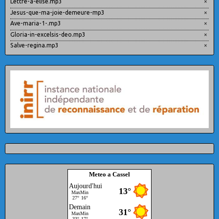
Lettre-a-elise.mp3
×
Jesus-que-ma-joie-demeure-mp3
×
Ave-maria-1-.mp3
×
Gloria-in-excelsis-deo.mp3
×
Salve-regina.mp3
×
Meteo a Cassel