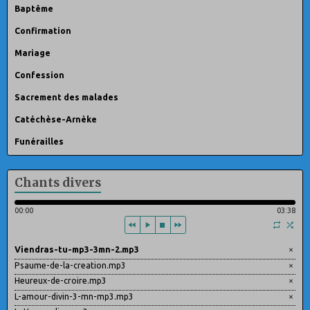
Baptême
Confirmation
Mariage
Confession
Sacrement des malades
Catéchèse-Arnèke
Funérailles
Chants divers
00:00
03:38
Viendras-tu-mp3-3mn-2.mp3
×
Psaume-de-la-creation.mp3
×
Heureux-de-croire.mp3
×
L-amour-divin-3-mn-mp3.mp3
×