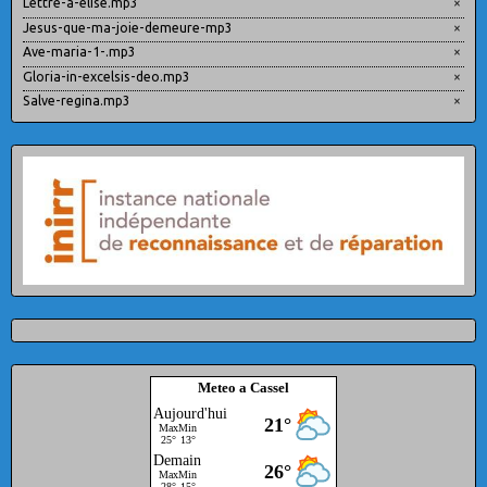
Lettre-a-elise.mp3
×
Jesus-que-ma-joie-demeure-mp3
×
Ave-maria-1-.mp3
×
Gloria-in-excelsis-deo.mp3
×
Salve-regina.mp3
×
Meteo a Cassel