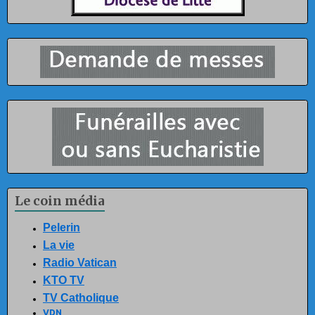
Le coin média
Pelerin
La vie
Radio Vatican
KTO TV
TV Catholique
VDN