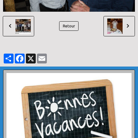
Retour
Partager
Facebook
X
Email