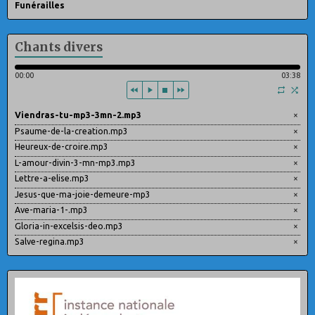
Funérailles
Chants divers
00:00
03:38
Viendras-tu-mp3-3mn-2.mp3
×
Psaume-de-la-creation.mp3
×
Heureux-de-croire.mp3
×
L-amour-divin-3-mn-mp3.mp3
×
Lettre-a-elise.mp3
×
Jesus-que-ma-joie-demeure-mp3
×
Ave-maria-1-.mp3
×
Gloria-in-excelsis-deo.mp3
×
Salve-regina.mp3
×