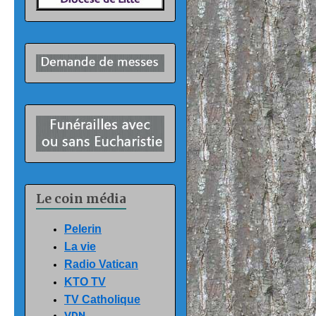
Le coin média
Pelerin
La vie
Radio Vatican
KTO TV
TV Catholique
VDN