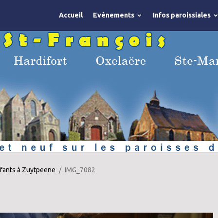
Accueil
Evènements
Infos paroissiales
fants à Zuytpeene
IMG_7082