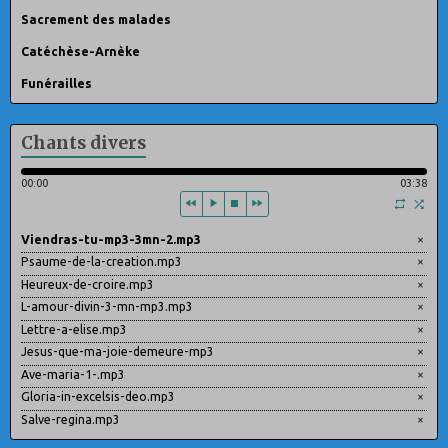
Sacrement des malades
Catéchèse-Arnèke
Funérailles
Chants divers
00:00
03:38
Viendras-tu-mp3-3mn-2.mp3
×
Psaume-de-la-creation.mp3
×
Heureux-de-croire.mp3
×
L-amour-divin-3-mn-mp3.mp3
×
Lettre-a-elise.mp3
×
Jesus-que-ma-joie-demeure-mp3
×
Ave-maria-1-.mp3
×
Gloria-in-excelsis-deo.mp3
×
Salve-regina.mp3
×