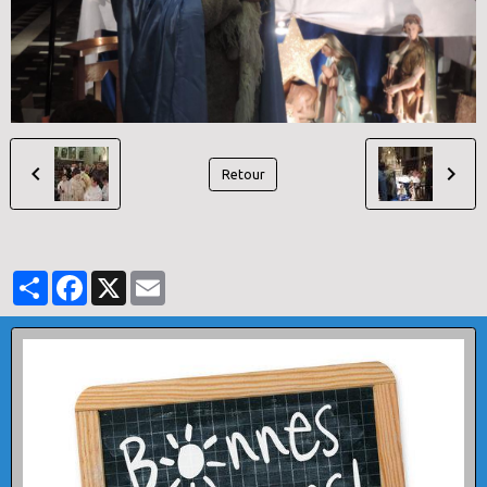
Retour
Partager
Facebook
X
Email