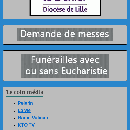
Le coin média
Pelerin
La vie
Radio Vatican
KTO TV