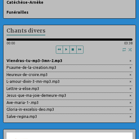
Catéchèse-Arnèke
Funérailles
Chants divers
00:00
03:38
Viendras-tu-mp3-3mn-2.mp3
×
Psaume-de-la-creation.mp3
×
Heureux-de-croire.mp3
×
L-amour-divin-3-mn-mp3.mp3
×
Lettre-a-elise.mp3
×
Jesus-que-ma-joie-demeure-mp3
×
Ave-maria-1-.mp3
×
Gloria-in-excelsis-deo.mp3
×
Salve-regina.mp3
×