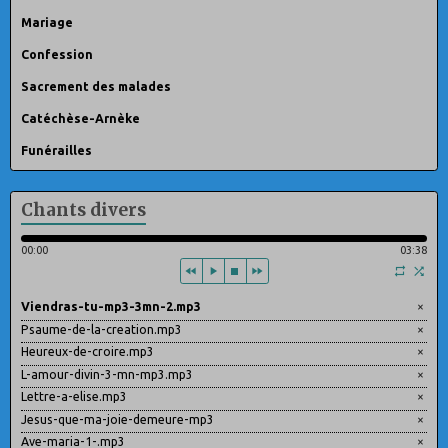
Mariage
Confession
Sacrement des malades
Catéchèse-Arnèke
Funérailles
Chants divers
00:00
03:38
Viendras-tu-mp3-3mn-2.mp3
×
Psaume-de-la-creation.mp3
×
Heureux-de-croire.mp3
×
L-amour-divin-3-mn-mp3.mp3
×
Lettre-a-elise.mp3
×
Jesus-que-ma-joie-demeure-mp3
×
Ave-maria-1-.mp3
×