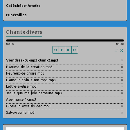
Catéchèse-Arnèke
Funérailles
Chants divers
00:00
03:38
Viendras-tu-mp3-3mn-2.mp3
×
Psaume-de-la-creation.mp3
×
Heureux-de-croire.mp3
×
L-amour-divin-3-mn-mp3.mp3
×
Lettre-a-elise.mp3
×
Jesus-que-ma-joie-demeure-mp3
×
Ave-maria-1-.mp3
×
Gloria-in-excelsis-deo.mp3
×
Salve-regina.mp3
×