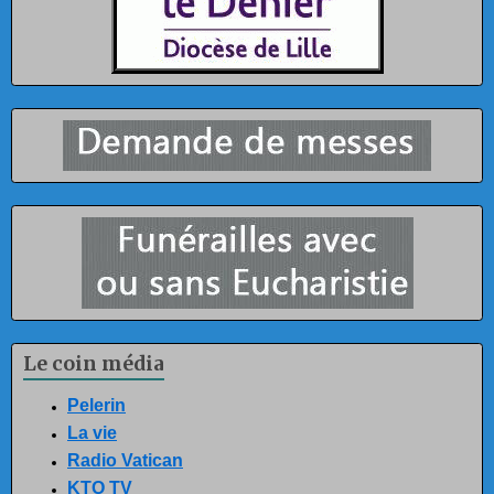
Le coin média
Pelerin
La vie
Radio Vatican
KTO TV