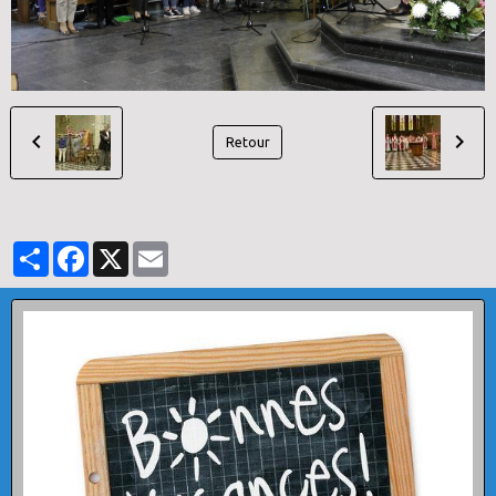
Retour
Partager
Facebook
X
Email