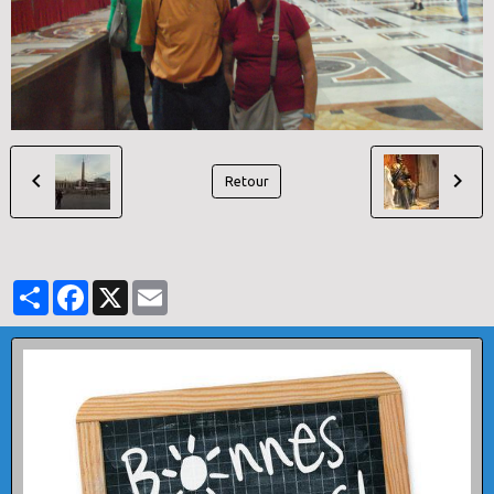
Retour
Partager
Facebook
X
Email