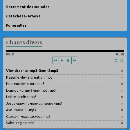
Sacrement des malades
Catéchèse-Arnèke
Funérailles
Chants divers
00:00
03:38
Viendras-tu-mp3-3mn-2.mp3
×
Psaume-de-la-creation.mp3
×
Heureux-de-croire.mp3
×
L-amour-divin-3-mn-mp3.mp3
×
Lettre-a-elise.mp3
×
Jesus-que-ma-joie-demeure-mp3
×
Ave-maria-1-.mp3
×
Gloria-in-excelsis-deo.mp3
×
Salve-regina.mp3
×