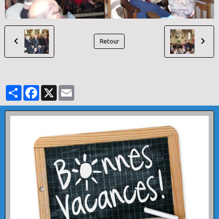
Retour
Partager
Facebook
X
Email