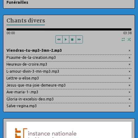
Funérailles
Chants divers
00:00
03:38
Viendras-tu-mp3-3mn-2.mp3
×
Psaume-de-la-creation.mp3
×
Heureux-de-croire.mp3
×
L-amour-divin-3-mn-mp3.mp3
×
Lettre-a-elise.mp3
×
Jesus-que-ma-joie-demeure-mp3
×
Ave-maria-1-.mp3
×
Gloria-in-excelsis-deo.mp3
×
Salve-regina.mp3
×