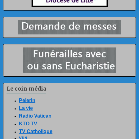
Le coin média
Pelerin
La vie
Radio Vatican
KTO TV
TV Catholique
VDN