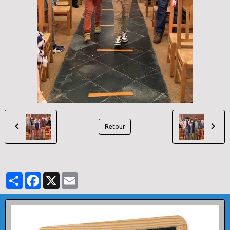
Retour
Partager
Facebook
X
Email