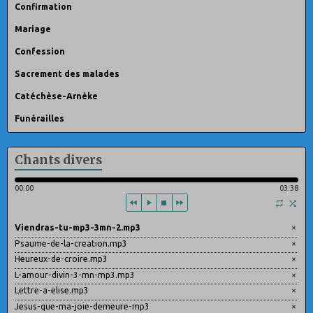
Confirmation
Mariage
Confession
Sacrement des malades
Catéchèse-Arnèke
Funérailles
Chants divers
00:00
03:38
Viendras-tu-mp3-3mn-2.mp3
×
Psaume-de-la-creation.mp3
×
Heureux-de-croire.mp3
×
L-amour-divin-3-mn-mp3.mp3
×
Lettre-a-elise.mp3
×
Jesus-que-ma-joie-demeure-mp3
×