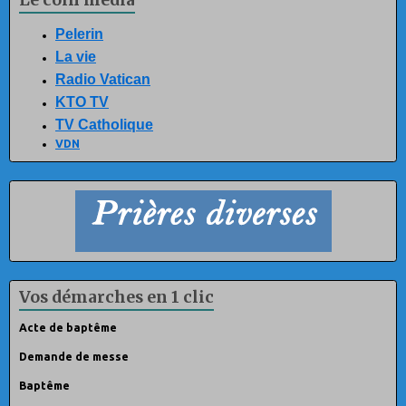
Le coin média
Pelerin
La vie
Radio Vatican
KTO TV
TV Catholique
VDN
Vos démarches en 1 clic
Acte de baptême
Demande de messe
Baptême