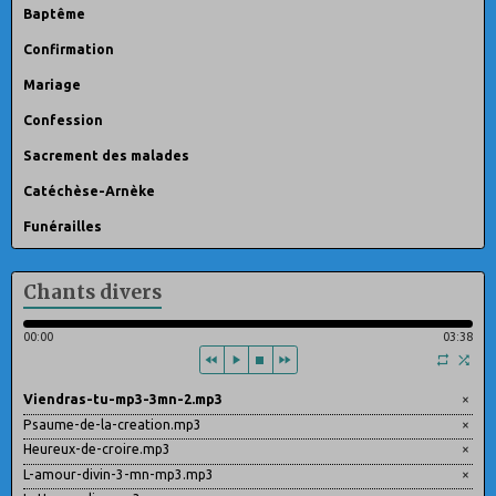
Baptême
Confirmation
Mariage
Confession
Sacrement des malades
Catéchèse-Arnèke
Funérailles
Chants divers
00:00
03:38
Viendras-tu-mp3-3mn-2.mp3
×
Psaume-de-la-creation.mp3
×
Heureux-de-croire.mp3
×
L-amour-divin-3-mn-mp3.mp3
×