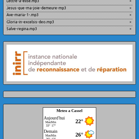
Lettre-a-elise.mp3
×
Jesus-que-ma-joie-demeure-mp3
×
Ave-maria-1-.mp3
×
Gloria-in-excelsis-deo.mp3
×
Salve-regina.mp3
×
Meteo a Cassel