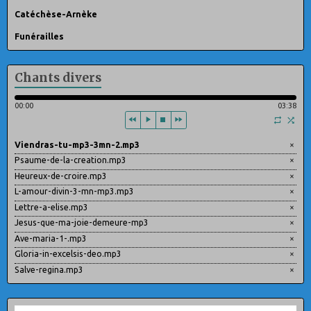
Catéchèse-Arnèke
Funérailles
Chants divers
00:00
03:38
Viendras-tu-mp3-3mn-2.mp3
×
Psaume-de-la-creation.mp3
×
Heureux-de-croire.mp3
×
L-amour-divin-3-mn-mp3.mp3
×
Lettre-a-elise.mp3
×
Jesus-que-ma-joie-demeure-mp3
×
Ave-maria-1-.mp3
×
Gloria-in-excelsis-deo.mp3
×
Salve-regina.mp3
×