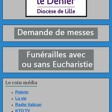
Le coin média
Pelerin
La vie
Radio Vatican
KTO TV