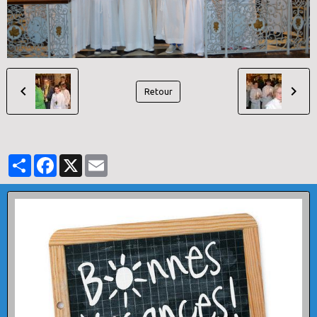
Retour
Partager
Facebook
X
Email