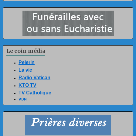
Le coin média
Pelerin
La vie
Radio Vatican
KTO TV
TV Catholique
VDN