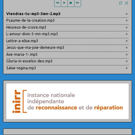
Viendras-tu-mp3-3mn-2.mp3
×
Psaume-de-la-creation.mp3
×
Heureux-de-croire.mp3
×
L-amour-divin-3-mn-mp3.mp3
×
Lettre-a-elise.mp3
×
Jesus-que-ma-joie-demeure-mp3
×
Ave-maria-1-.mp3
×
Gloria-in-excelsis-deo.mp3
×
Salve-regina.mp3
×